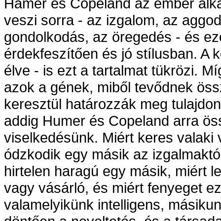
Hamer és Copeland az ember alka
veszi sorra - az izgalom, az aggo
gondolkodás, az öregedés - és eze
érdekfeszítően és jó stílusban. A 
élve - is ezt a tartalmat tükrözi. M
azok a gének, miből tevődnek öss
keresztül határozzák meg tulajdo
addig Humer és Copeland arra ös
viselkedésünk. Miért keres valaki
ódzkodik egy másik az izgalmaktól
hirtelen haragú egy másik, miért l
vagy vásárló, és miért fenyeget e
valamelyikünk intelligens, másiku