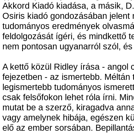
Akkord Kiadó kiadása, a másik, D.
Osiris kiadó gondozásában jelent
tudományos eredmények olvasmán
feldolgozását ígéri, és mindkettő tel
nem pontosan ugyanarról szól, és 
A kettő közül Ridley írása - angol
fejezetben - az ismertebb. Méltán
legismertebb tudományos ismerette
csak felsőfokon lehet róla írni. 
mutat be a szerző, kiragadva anna
vagy amelynek hibája, egészen kül
elő az ember sorsában. Bepillantás