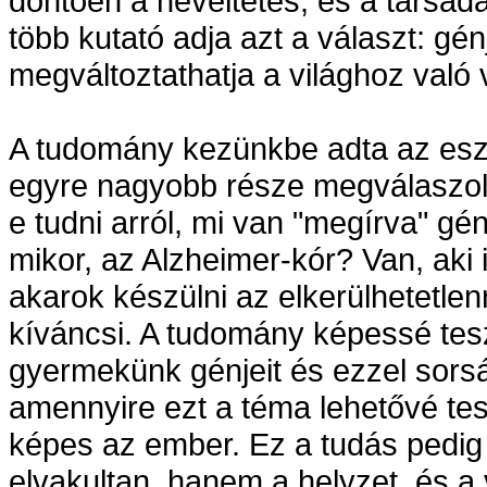
döntően a neveltetés, és a társad
több kutató adja azt a választ: gé
megváltoztathatja a világhoz való
A tudomány kezünkbe adta az eszk
egyre nagyobb része megválaszol
e tudni arról, mi van "megírva" gé
mikor, az Alzheimer-kór? Van, aki 
akarok készülni az elkerülhetetle
kíváncsi. A tudomány képessé tesz
gyermekünk génjeit és ezzel sorsá
amennyire ezt a téma lehetővé tesz
képes az ember. Ez a tudás pedig n
elvakultan, hanem a helyzet, és 