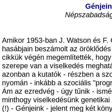
Génjei
Népszabadság 
Amikor 1953-ban J. Watson és F. 
hasábjain beszámolt az öröklődés ti
cikkük végén megemlítették, hogy
szerepe van a viselkedés meghat
azonban a kutatók - részben a szo
nyomán - inkább a szociális "prog
Ám az ezredvég - úgy tűnik - ismé
minthogy viselkedésünk genetikai 
(!) - Génjeink - jelent meg két köny