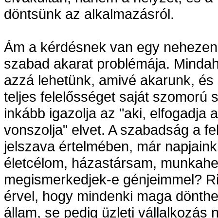
döntsünk az alkalmazásról.
Ám a kérdésnek van egy nehezen túl
szabad akarat problémája. Minda
azzá lehetünk, amivé akarunk, és 
teljes felelősséget saját szomorú s
inkább igazolja az "aki, elfogadja a
vonszolja" elvet. A szabadság a f
jelszava értelmében, már napjain
életcélom, házastársam, munkahe
megismerkedjek-e génjeimmel? Ri
érvel, hogy mindenki maga dönthes
állam, se pedig üzleti vállalkozá