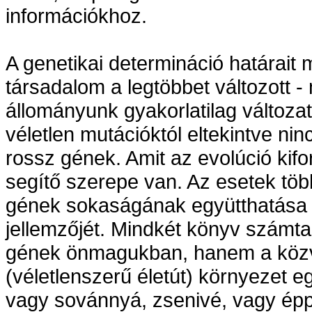
információkhoz.
A genetikai determináció határait 
társadalom a legtöbbet változott -
állományunk gyakorlatilag változat
véletlen mutációktól eltekintve n
rossz gének. Amit az evolúció kifo
segítő szerepe van. Az esetek tö
gének sokaságának együtthatása h
jellemzőjét. Mindkét könyv számta
gének önmagukban, hanem a közvet
(véletlenszerű életút) környezet e
vagy sovánnyá, zsenivé, vagy éppe