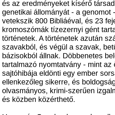
és az eredményeket kísérő társad
genetikai állományát - a genomot
vetekszik 800 Bibliáéval, és 23 f
kromoszómák tízezernyi gént tarta
történetek. A történetek azután s
szavakból, és végül a szavak, bet
bázisokból állnak. Döbbenetes bele
tartalmazó nyomtatvány - mint az ö
sajtóhibája eldönti egy ember sor
ellenkezőleg sikerre, és boldogság
olvasmányos, krimi-szerűen izga
és közben közérthető.