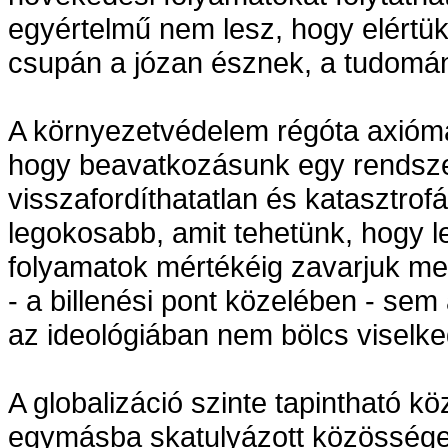
egyértelmű nem lesz, hogy elértü
csupán a józan észnek, a tudomán
A környezetvédelem régóta axióma
hogy beavatkozásunk egy rendsze
visszafordíthatatlan és katasztrofá
legokosabb, amit tehetünk, hogy l
folyamatok mértékéig zavarjuk meg
- a billenési pont közelében - se
az ideológiában nem bölcs viselke
A globalizáció szinte tapintható 
egymásba skatulyázott közösségek