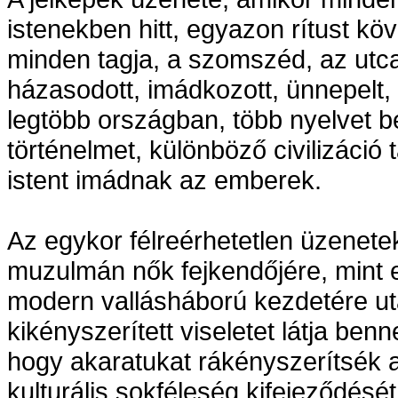
istenekben hitt, egyazon rítust kö
minden tagja, a szomszéd, az utca
házasodott, imádkozott, ünnepelt,
legtöbb országban, több nyelvet 
történelmet, különböző civilizáció
istent imádnak az emberek.
Az egykor félreérhetetlen üzenetek
muzulmán nők fejkendőjére, mint 
modern vallásháború kezdetére uta
kikényszerített viseletet látja benne
hogy akaratukat rákényszerítsék
kulturális sokféleség kifejeződését