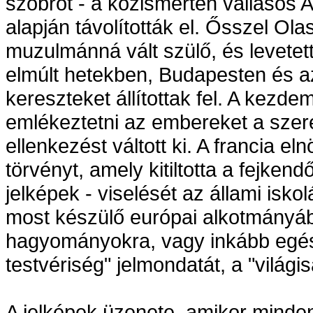
szobrot - a közismerten vallásos A
alapján távolították el. Ősszel Ol
muzulmánná vált szülő, és levetette
elmúlt hetekben, Budapesten és a
kereszteket állítottak fel. A kez
emlékeztetni az embereket a szere
ellenkezést váltott ki. A francia e
törvényt, amely kitiltotta a fejkend
jelképek - viselését az állami isk
most készülő európai alkotmányáb
hagyományokra, vagy inkább egés
testvériség" jelmondatát, a "világi
A jelképek üzenete, amikor minde