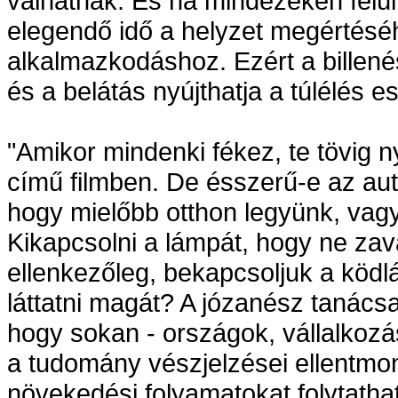
válhatnak. És ha mindezeken felü
elegendő idő a helyzet megértéséh
alkalmazkodáshoz. Ezért a billené
és a belátás nyújthatja a túlélés es
"Amikor mindenki fékez, te tövig 
című filmben. De ésszerű-e az aut
hogy mielőbb otthon legyünk, vag
Kikapcsolni a lámpát, hogy ne zav
ellenkezőleg, bekapcsoljuk a köd
láttatni magát? A józanész tanács
hogy sokan - országok, vállalkoz
a tudomány vészjelzései ellentmon
növekedési folyamatokat folytatha