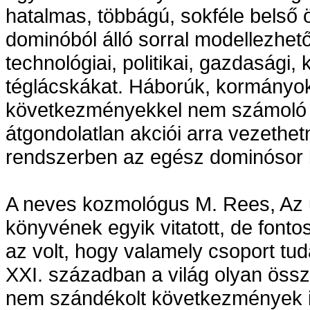
hatalmas, többágú, sokféle belső ö
dominóból álló sorral modellezhet
technológiai, politikai, gazdasági, 
téglácskákat. Háborúk, kormányok 
következményekkel nem számoló 
átgondolatlan akciói arra vezethet
rendszerben az egész dominósor 
A neves kozmológus M. Rees, Az u
könyvének egyik vitatott, de fonto
az volt, hogy valamely csoport tud
XXI. században a világ olyan össz
nem szándékolt következmények 