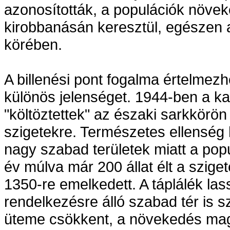
azonosították, a populációk növek
kirobbanásán keresztül, egészen a 
körében.
A billenési pont fogalma értelmezh
különös jelenséget. 1944-ben a ka
"költöztettek" az északi sarkkörö
szigetekre. Természetes ellenség 
nagy szabad területek miatt a po
év múlva már 200 állat élt a szig
1350-re emelkedett. A táplálék la
rendelkezésre álló szabad tér is 
üteme csökkent, a növekedés maga