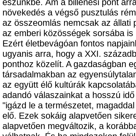
eszünkbe. Ám a billenési pont arr
növekedés a végső pusztulás rémét
az összeomlás nemcsak az állati p
az emberi közösségek sorsába is b
Ezért életbevágóan fontos napjain
ugyanis arra, hogy a XXI. századba
ponthoz közelít. A gazdaságban eg
társadalmakban az egyensúlytala
az együtt élő kultúrák kapcsolatáb
adandó válaszainkat a hosszú idő al
"igázd le a természetet, magaddal 
elő. Ezek sokáig alapvetően siker
alapvetően megváltozik, a korábba