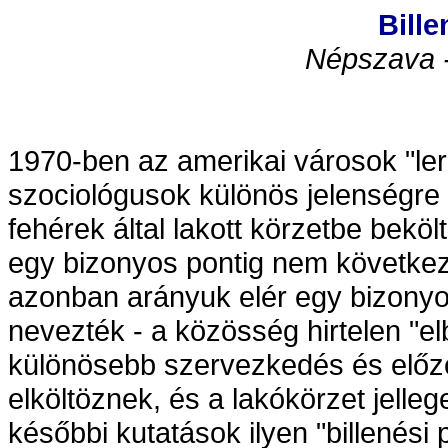
Bille
Népszava -
1970-ben az amerikai városok "le
szociológusok különös jelenségre f
fehérek által lakott körzetbe bek
egy bizonyos pontig nem következ
azonban arányuk elér egy bizonyos
nevezték - a közösség hirtelen "el
különösebb szervezkedés és előze
elköltöznek, és a lakókörzet jelle
későbbi kutatások ilyen "billenési