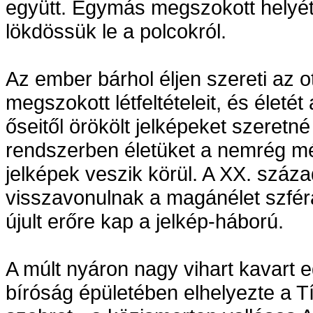
együtt. Egymás megszokott helyét e
lökdössük le a polcokról.
Az ember bárhol éljen szereti az o
megszokott létfeltételeit, és életét
őseitől örökölt jelképeket szeretné
rendszerben életüket a nemrég m
jelképek veszik körül. A XX. száz
visszavonulnak a magánélet szfér
újult erőre kap a jelkép-háború.
A múlt nyáron nagy vihart kavart 
bíróság épületében elhelyezte a Tí