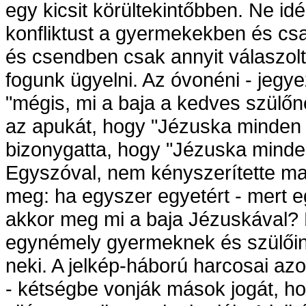
egy kicsit körültekintőbben. Ne i
konfliktust a gyermekekben és csa
és csendben csak annyit válaszolt
fogunk ügyelni. Az óvonéni - jegy
"mégis, mi a baja a kedves szül
az apukát, hogy "Jézuska minden
bizonygatta, hogy "Jézuska minde
Egyszóval, nem kényszerítette ma
meg: ha egyszer egyetért - mert egy
akkor meg mi a baja Jézuskával? 
egynémely gyermeknek és szülőine
neki. A jelkép-háború harcosai azo
- kétségbe vonják mások jogát, ho