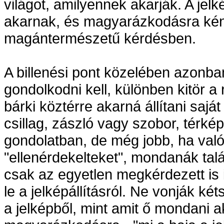
világot, amilyennek akarják. A jel
akarnak, és magyarázkodásra kén
magántermészetű kérdésben.
A billenési pont közelében azonba
gondolkodni kell, különben kitör a ri
bárki köztérre akarná állítani saját
csillag, zászló vagy szobor, térkép
gondolatban, de még jobb, ha val
"ellenérdekelteket", mondanák tal
csak az egyetlen megkérdezett is
le a jelképállításról. Ne vonják ké
a jelképből, mint amit ő mondani a