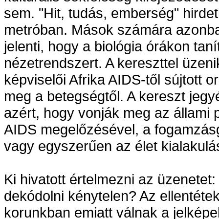
sem. "Hit, tudás, emberség" hirdet
metróban. Mások számára azonban
jelenti, hogy a biológia órákon t
nézetrendszert. A kereszttel üzeni
képviselői Afrika AIDS-től sújtott
meg a betegségtől. A kereszt jeg
azért, hogy vonják meg az állami p
AIDS megelőzésével, a fogamzásgá
vagy egyszerűen az élet kialakulá
Ki hivatott értelmezni az üzenetet:
dekódolni kénytelen? Az ellentétek
korunkban emiatt válnak a jelképe