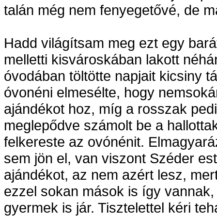
talán még nem fenyegetővé, de m
Hadd világítsam meg ezt egy bará
melletti kisvároskában lakott néhá
óvodában töltötte napjait kicsiny 
óvonéni elmesélte, hogy nemsokár
ajándékot hoz, míg a rosszak ped
meglepődve számolt be a hallottak
felkereste az ovónénit. Elmagyará
sem jön el, van viszont Széder es
ajándékot, az nem azért lesz, mert
ezzel sokan mások is így vannak
gyermek is jár. Tisztelettel kéri t