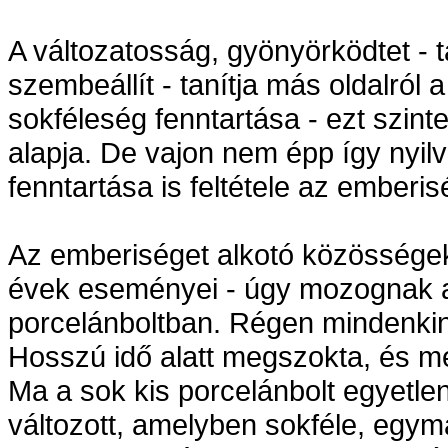
A változatosság, gyönyörködtet - 
szembeállít - tanítja más oldalról 
sokféleség fenntartása - ezt szinte
alapja. De vajon nem épp így nyilv
fenntartása is feltétele az ember
Az emberiséget alkotó közösségek, 
évek eseményei - úgy mozognak a g
porcelánboltban. Régen mindenkin
Hosszú idő alatt megszokta, és m
Ma a sok kis porcelánbolt egyetlen
változott, amelyben sokféle, egym