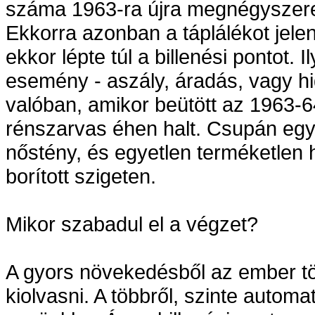
száma 1963-ra újra megnégyszerez
Ekkorra azonban a táplálékot jele
ekkor lépte túl a billenési pontot.
esemény - aszály, áradás, vagy hi
valóban, amikor beütött az 1963-6
rénszarvas éhen halt. Csupán egy p
nőstény, és egyetlen terméketlen 
borított szigeten.
Mikor szabadul el a végzet?
A gyors növekedésből az ember töb
kiolvasni. A többről, szinte automat