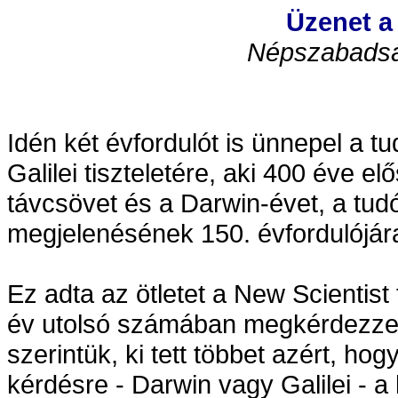
Üzenet a
Népszabadság
Idén két évfordulót is ünnepel a t
Galilei tiszteletére, aki 400 éve e
távcsövet és a Darwin-évet, a tud
megjelenésének 150. évfordulójár
Ez adta az ötletet a New Scientist
év utolsó számában megkérdezzen
szerintük, ki tett többet azért, ho
kérdésre - Darwin vagy Galilei - 