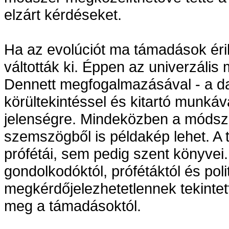
elzárt kérdéseket.
Ha az evolúciót ma támadások éri
váltották ki. Éppen az univerzális
Dennett megfogalmazásával - a da
körültekintéssel és kitartó munká
jelenségre. Mindeközben a módsz
szemszögből is példakép lehet. A
prófétái, sem pedig szent könyve
gondolkodóktól, prófétáktól és poli
megkérdőjelezhetetlennek tekintet
meg a támadásoktól.