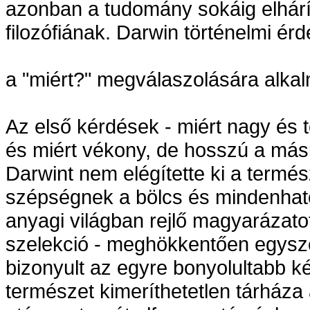
azonban a tudomány sokáig elhárít
filozófiának. Darwin történelmi ér
a "miért?" megválaszolására alka
Az első kérdések - miért nagy és t
és miért vékony, de hosszú a mási
Darwint nem elégítette ki a termé
szépségnek a bölcs és mindenható
anyagi világban rejlő magyarázato
szelekció - meghökkentően egys
bizonyult az egyre bonyolultabb 
természet kimeríthetetlen tárház