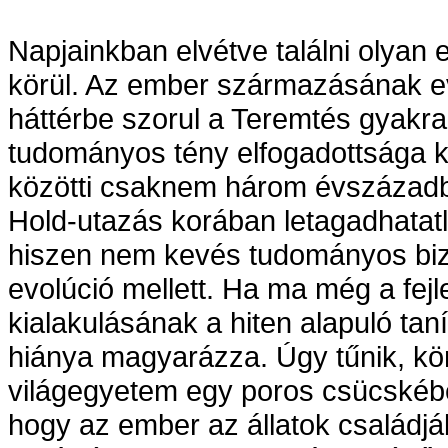
Napjainkban elvétve találni olyan e
körül. Az ember származásának e
háttérbe szorul a Teremtés gyakra
tudományos tény elfogadottsága k
közötti csaknem három évszázadb
Hold-utazás korában letagadhatatl
hiszen nem kevés tudományos bizon
evolúció mellett. Ha ma még a fej
kialakulásának a hiten alapuló tan
hiánya magyarázza. Úgy tűnik, kö
világegyetem egy poros csücskébe
hogy az ember az állatok családjá