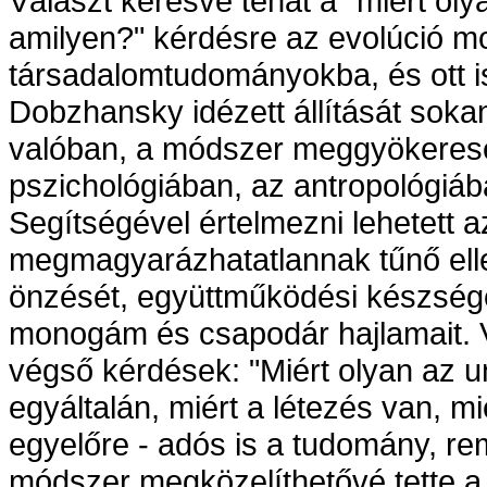
Választ keresve tehát a "miért ol
amilyen?" kérdésre az evolúció mo
társadalomtudományokba, és ott is
Dobzhansky idézett állítását sokan
valóban, a módszer meggyökeres
pszichológiában, az antropológiáb
Segítségével értelmezni lehetett 
megmagyarázhatatlannak tűnő ellen
önzését, együttműködési készségé
monogám és csapodár hajlamait. Vé
végső kérdések: "Miért olyan az u
egyáltalán, miért a létezés van, m
egyelőre - adós is a tudomány, rem
módszer megközelíthetővé tette 