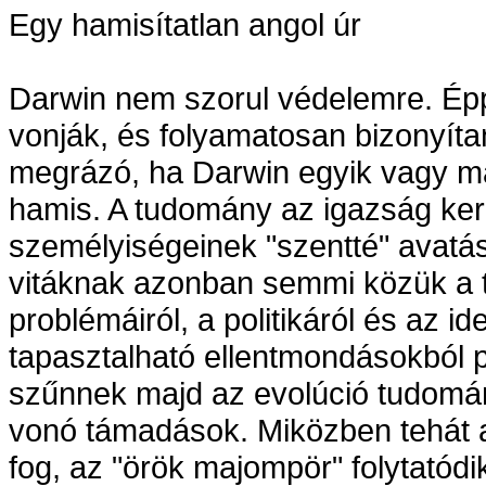
Egy hamisítatlan angol úr
Darwin nem szorul védelemre. Épp
vonják, és folyamatosan bizonyíta
megrázó, ha Darwin egyik vagy má
hamis. A tudomány az igazság ke
személyiségeinek "szentté" avatásá
vitáknak azonban semmi közük a
problémáiról, a politikáról és az i
tapasztalható ellentmondásokból 
szűnnek majd az evolúció tudomán
vonó támadások. Miközben tehát a
fog, az "örök majompör" folytatódi