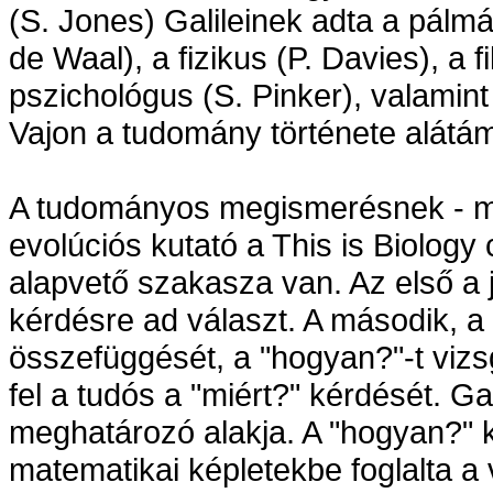
(S. Jones) Galileinek adta a pálmát
de Waal), a fizikus (P. Davies), a 
pszichológus (S. Pinker), valamint
Vajon a tudomány története alátám
A tudományos megismerésnek - min
evolúciós kutató a This is Biology
alapvető szakasza van. Az első a j
kérdésre ad választ. A második, a
összefüggését, a "hogyan?"-t vizs
fel a tudós a "miért?" kérdését. G
meghatározó alakja. A "hogyan?"
matematikai képletekbe foglalta a 