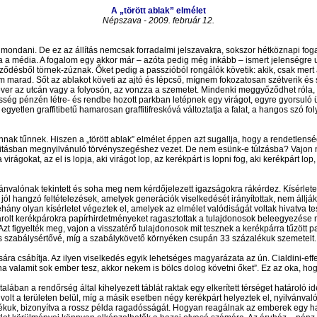
A „törött ablak” elmélet
Népszava - 2009. február 12.
ták mondani. De ez az állítás nemcsak forradalmi jelszavakra, sokszor hétköznapi f
pta a média. A fogalom egy akkor már – azóta pedig még inkább – ismert jelenségre
ződésből törnek-zúznak. Őket pedig a passzióból rongálók követik: akik, csak mert a
 marad. Sőt az ablakot követi az ajtó és lépcső, mígnem fokozatosan szétverik és 
ver az utcán vagy a folyosón, az vonzza a szemetet. Mindenki meggyőződhet róla, ho
sség pénzén létre- és rendbe hozott parkban letépnek egy virágot, egyre gyorsuló ü
tett egyetlen graffitibetű hamarosan graffitifreskóvá változtatja a falat, a hangos szó
k tűnnek. Hiszen a „törött ablak” elmélet éppen azt sugallja, hogy a rendetlenség 
alitásban megnyilvánuló törvényszegéshez vezet. De nem esünk-e túlzásba? Vajon
virágokat, az el is lopja, aki virágot lop, az kerékpárt is lopni fog, aki kerékpárt lop
yilvánvalónak tekintett és soha meg nem kérdőjelezett igazságokra rákérdez. Kísérle
l hangzó feltételezések, amelyek generációk viselkedését irányítottak, nem állják meg
ány olyan kísérletet végeztek el, amelyek az elmélet valódiságát voltak hivatva te
t tárolt kerékpárokra papírhirdetményeket ragasztottak a tulajdonosok beleegyezése n
sét. Azt figyelték meg, vajon a visszatérő tulajdonosok mit tesznek a kerékpárra tűzö
 is szabálysértővé, míg a szabálykövető környéken csupán 33 százalékuk szemetelt.
ára csábítja. Az ilyen viselkedés egyik lehetséges magyarázata az ún. Cialdini-eff
a valamit sok ember tesz, akkor nekem is bölcs dolog követni őket”. Ez az oka, h
talában a rendőrség által kihelyezett táblát raktak egy elkerített térséget határoló 
volt a területen belül, míg a másik esetben négy kerékpárt helyeztek el, nyilvánval
lékuk, bizonyítva a rossz példa ragadósságát. Hogyan reagálnak az emberek egy ha