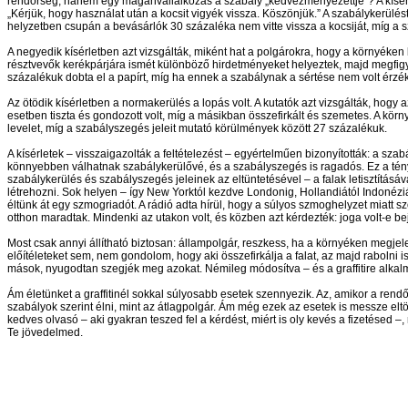
rendőrség, hanem egy magánvállalkozás a szabály „kedvezményezettje”? A kísérlet
„Kérjük, hogy használat után a kocsit vigyék vissza. Köszönjük.” A szabálykerülé
helyzetben csupán a bevásárlók 30 százaléka nem vitte vissza a kocsiját, míg a 
A negyedik kísérletben azt vizsgálták, miként hat a polgárokra, hogy a környéken 
résztvevők kerékpárjára ismét különböző hirdetményeket helyeztek, majd megfigyelté
százalékuk dobta el a papírt, míg ha ennek a szabálynak a sértése nem volt érzé
Az ötödik kísérletben a normakerülés a lopás volt. A kutatók azt vizsgálták, hogy
esetben tiszta és gondozott volt, míg a másikban összefirkált és szemetes. A kör
levelet, míg a szabályszegés jeleit mutató körülmények között 27 százalékuk.
A kísérletek – visszaigazolták a feltételezést – egyértelműen bizonyították: a sz
könnyebben válhatnak szabálykerülővé, és a szabályszegés is ragadós. Ez a tény
szabálykerülés és szabályszegés jeleinek az eltüntetésével – a falak letisztításá
létrehozni. Sok helyen – így New Yorktól kezdve Londonig, Hollandiától Indonéz
éltünk át egy szmogriadót. A rádió adta hírül, hogy a súlyos szmoghelyzet miat
otthon maradtak. Mindenki az utakon volt, és közben azt kérdezték: joga volt-e b
Most csak annyi állítható biztosan: állampolgár, reszkess, ha a környéken megjelen
előítéleteket sem, nem gondolom, hogy aki összefirkálja a falat, az majd rabolni i
mások, nyugodtan szegjék meg azokat. Némileg módosítva – és a graffitire alkalma
Ám életünket a graffitinél sokkal súlyosabb esetek szennyezik. Az, amikor a ren
szabályok szerint élni, mint az átlagpolgár. Ám még ezek az esetek is messze el
kedves olvasó – aki gyakran teszed fel a kérdést, miért is oly kevés a fizetése
Te jövedelmed.