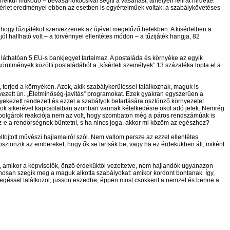
ül működő – bevásárló­kocsival segíti a vásárlást, amelyen felirat hirdette:
kísérlet eredményei ebben az esetben is egyértelműek voltak: a szabálykövetéses
a, hogy tűzijátékot szervezzenek az újévet megelőző hetekben. A kísérletben a
ól hallható volt – a törvénnyel ellentétes módon – a tűzijáték hangja, 82
y láthatóan 5 EU-s bankjegyet tartalmaz. A postaláda és környéke az egyik
örülmények közötti postaládából a „kísérleti személyek” 13 százaléka lopta el a
, terjed a környéken. Azok, akik szabálykerüléssel találkoznak, maguk is
vezett ún. „Életminőség-javítás” programokat. Ezek gyakran egyszerűen a
igyekezett rendezett és ezzel a szabályok betartására ösztönző környezetet
ások sikerével kapcsolatban azonban vannak kételkedésre okot adó jelek. Nemrég
 A polgárok reakciója nem az volt, hogy szombaton még a páros rendszámúak is
esz-e a rendőrségnek büntetni, s ha nincs joga, akkor mi közöm az egészhez?
elfojtott művészi hajlamairól szól. Nem vallom persze az ezzel ellentétes
a ösztönzik az embereket, hogy ők se tartsák be, vagy ha ez érdekükben áll, miként
bb, amikor a képviselők, önző érdeküktől vezettetve, nem hajlandók ugyanazon
ánosan szegik meg a maguk alkotta szabályokat: amikor kordont bontanak. Így,
yszegéssel találkozol, jusson eszedbe, éppen most csökkent a nemzet és benne a