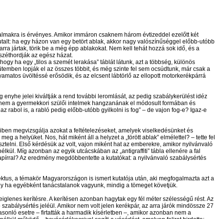
ogalmakra is érvényes. Amikor immáron csaknem három évtizeddel ezelőtt két
 utalt: ha egy házon van egy betört ablak, akkor nagy valószínűséggel előbb-utóbb
rra jártak, törik be a még épp ablakokat. Nem kell tehát hozzá sok idő, és a
széthordják az egész házat.
gy ha egy „tilos a szemét lerakása” táblát látunk, azt a többség, különös
temben lopják el az összes többit, és még szinte fel sem ocsúdtunk, már csak a
 folyamatos üvöltéssé erősödik, és az elcsent lábtörlő az ellopott motorkerékpárrá
enyhe jelei kiváltják a rend további leromlását, az pedig szabálykerülést idéz
 nem a gyermekkori szülői intelmek hangzanának el módosult formában és
, az rabol is, a rabló pedig előbb-utóbb gyilkolni is fog” – de vajon fog-e? Igaz-e
teiben megvizsgálja azokat a feltételezéseket, amelyek viselkedésünket és
 a helyüket. Nos, hát miként áll a helyzet a „törött ablak” elmélettel? – tette fel
sztelni. Első kérdésük az volt, vajon miként hat az emberekre, amikor nyilvánvaló
élkül. Míg azonban az egyik utcácskában az „antigraffiti” tábla ellenére a fal
tt papírral? Az eredmény megdöbbentette a kutatókat: a nyilvánvaló szabálysértés
ektus, a témakör Magyarországon is ismert kutatója után, aki megfogalmazta azt a
ogy ha egyébként tanácstalanok vagyunk, mindig a tömeget követjük.
ideiglenes kerítésre. A kerítésen azonban hagytak egy fél méter szélességű rést. Az
ó szabálysértés jeléül. Amikor nem volt jelen kerékpár, az arra járók mindössze 27
sonló esetre – firtatták a harmadik kísérletben –, amikor azonban nem a