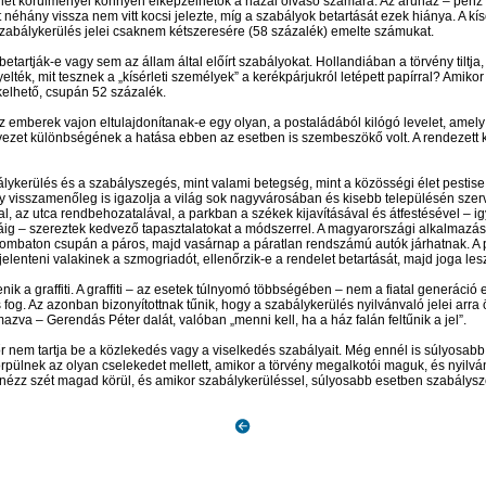
 körülményei könnyen elképzelhetők a hazai olvasó számára. Az áruház – pénz nélk
st néhány vissza nem vitt kocsi jelezte, míg a szabályok betartását ezek hiánya. A 
szabálykerülés jelei csaknem kétszeresére (58 százalék) emelte számukat.
betartják-e vagy sem az állam által előírt szabályokat. Hollandiában a törvény tiltj
k, mit tesznek a „kísérleti személyek” a kerékpárjukról letépett papírral? Amikor j
kelhető, csupán 52 százalék.
 az emberek vajon eltulajdonítanak-e egy olyan, a postaládából kilógó levelet, amel
nyezet különbségének a hatása ebben az esetben is szembeszökő volt. A rendezett k
abálykerülés és a szabályszegés, mint valami betegség, mint a közösségi élet pestise
 visszamenőleg is igazolja a világ sok nagyvárosában és kisebb településén szer
val, az utca rendbehozatalával, a parkban a székek kijavításával és átfestésével – 
iáig – szereztek kedvező tapasztalatokat a módszerrel. A magyarországi alkalmaz
t szombaton csupán a páros, majd vasárnap a páratlan rendszámú ­autók járhatnak.
ejelenteni valakinek a szmogriadót, ellenőrzik-e a rendelet betartását, majd joga l
ik a graffiti. A graffiti – az esetek túlnyomó többségében – nem a fiatal generáció 
s fog. Az azonban bizonyítottnak tűnik, hogy a szabálykerülés nyilvánvaló jelei arr
zva – Gerendás Péter dalát, valóban „menni kell, ha a ház falán feltűnik a jel”.
dőr nem tartja be a közlekedés vagy a viselkedés szabályait. Még ennél is súlyosa
törpülnek az olyan cselekedet mellett, amikor a törvény megalkotói maguk, és nyilv
d –, nézz szét magad körül, és amikor szabálykerüléssel, súlyosabb esetben szabál