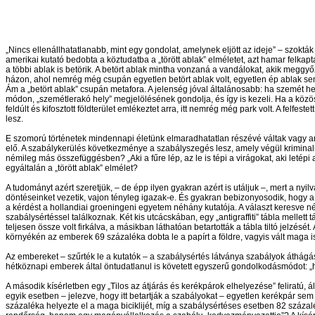
„Nincs ellenállhatatlanabb, mint egy gondolat, amelynek eljött az ideje” – szok
amerikai kutató bedobta a köztudatba a „törött ablak” elméletet, azt hamar felka
a többi ablak is betörik. A betört ablak mintha vonzaná a vandálokat, akik meggyő
házon, ahol nemrég még csupán egyetlen betört ablak volt, egyetlen ép ablak sem
Ám a „betört ablak” csupán metafora. A jelenség jóval általánosabb: ha szemét he
módon, „szemétlerakó hely” megjelölésének gondolja, és így is kezeli. Ha a közö
feldúlt és kifosztott földterület emlékeztet arra, itt nemrég még park volt. A felfes
lesz.
E szomorú történetek mindennapi életünk elmaradhatatlan részévé váltak vagy anna
elő. A szabálykerülés következménye a szabályszegés lesz, amely végül krimin
némileg más összefüggésben? „Aki a fűre lép, az le is tépi a virágokat, aki letépi a 
egyáltalán a „törött ablak” elmélet?
A tudományt azért szeretjük, – de épp ilyen gyakran azért is utáljuk –, mert a n
döntéseinket vezetik, vajon tényleg igazak-e. És gyakran bebizonyosodik, hogy a jó
a kérdést a hollandiai groeningeni egyetem néhány kutatója. A választ keresve néh
szabálysértéssel találkoznak. Két kis utcácskában, egy „antigraffiti” tábla mellet
teljesen össze volt firkálva, a másikban láthatóan betartották a tábla tiltó jelzé
környékén az emberek 69 százaléka dobta le a papírt a földre, vagyis vált maga
Az embereket – szűrték le a kutatók – a szabálysértés látványa szabályok áthágás
hétköznapi emberek által öntudatlanul is követett egyszerű gondolkodásmódot: „h
A második kísérletben egy „Tilos az átjárás és kerékpárok elhelyezése” feliratú, ál
egyik esetben – jelezve, hogy itt betartják a szabályokat – egyetlen kerékpár sem 
százaléka helyezte el a maga biciklijét, míg a szabálysértéses esetben 82 száza