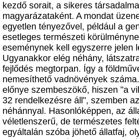
kezdő sorait, a sikeres társadal
magyarázataként. A mondat üzenet
egyetlen tényezővel, például a ge
esetleges természeti körülménynek
eseménynek kell egyszerre jelen le
Ugyanakkor elég néhány, látszatra
fejlődés megtorpan. Így a földműv
nemesíthető vadnövények száma. 
előnye szembeszökő, hiszen "a vil
32 rendelkezésre áll", szemben az 
néhánnyal. Hasonlóképpen, az állat
véletlenszerű, de természetes felt
egyáltalán szóba jöhető állatfaj, o