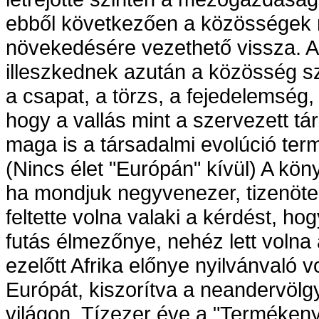
ebből következően a közösségek 
növekedésére vezethető vissza. A
illeszkednek azután a közösség 
a csapat, a törzs, a fejedelemség,
hogy a vallás mint a szervezett 
maga is a társadalmi evolúció ter
(Nincs élet "Európán" kívül) A kön
ha mondjuk negyvenezer, tizenöte
feltette volna valaki a kérdést, ho
futás élmezőnye, nehéz lett volna
ezelőtt Afrika előnye nyilvánvaló vo
Európát, kiszorítva a neandervölgy
világon. Tízezer éve a "Termékeny 