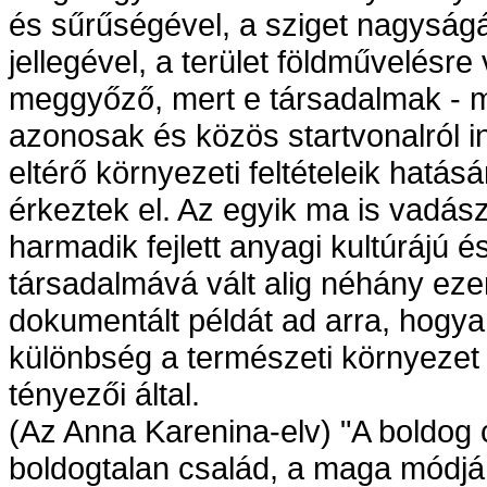
és sűrűségével, a sziget nagyságáv
jellegével, a terület földművelésre
meggyőző, mert e társadalmak - mi
azonosak és közös startvonalról in
eltérő környezeti feltételeik hatásá
érkeztek el. Az egyik ma is vadás
harmadik fejlett anyagi kultúrájú 
társadalmává vált alig néhány ezer
dokumentált példát ad arra, hogy
különbség a természeti környezet 
tényezői által.
(Az Anna Karenina-elv) "A boldo
boldogtalan család, a maga módján