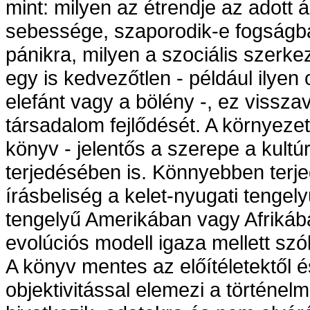
mint: milyen az étrendje az adott 
sebessége, szaporodik-e fogságba
pánikra, milyen a szociális szerke
egy is kedvezőtlen - például ilyen
elefánt vagy a bölény -, ez vissza
társadalom fejlődését. A környeze
könyv - jelentős a szerepe a kultúr
terjedésében is. Könnyebben terje
írásbeliség a kelet-nyugati tengel
tengelyű Amerikában vagy Afrikáb
evolúciós modell igaza mellett szól
A könyv mentes az előítéletektől 
objektivitással elemezi a történe