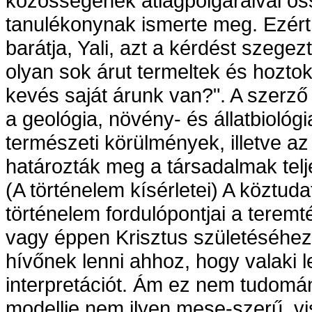
közösségének átlagpolgáraival öss
tanulékonynak ismerte meg. Ezért 
barátja, Yali, azt a kérdést szegezt
olyan sok árut termeltek és hozto
kevés saját árunk van?". A szerző 
a geológia, növény- és állatbiológ
természeti körülmények, illetve az e
határozták meg a társadalmak telj
(A történelem kísérletei) A köztuda
történelem fordulópontjai a tere
vagy éppen Krisztus születéséhez 
hívőnek lenni ahhoz, hogy valaki l
interpretációt. Ám ez nem tudomá
modellje nem ilyen mese-szerű, v