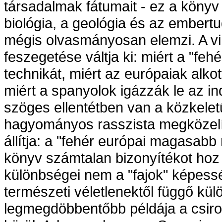
társadalmak fátumait - ez a könyv
biológia, a geológia és az ember
mégis olvasmányosan elemzi. A vih
feszegetése váltja ki: miért a "fehé
technikát, miért az európaiak alko
miért a spanyolok igázzák le az in
szöges ellentétben van a közkeletű 
hagyományos rasszista megközelíté
állítja: a "fehér európai magasabb
könyv számtalan bizonyítékot hoz 
különbségei nem a "fajok" képessé
természeti véletlenektől függő kü
legmegdöbbentőbb példája a csiro