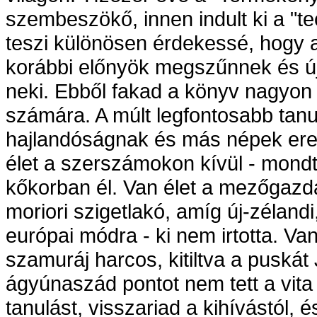
szembeszökő, innen indult ki a "te
teszi különösen érdekessé, hogy a 
korábbi előnyök megszűnnek és úja
neki. Ebből fakad a könyv nagyon
számára. A múlt legfontosabb tanul
hajlandóságnak és más népek ere
élet a szerszámokon kívül - mond
kőkorban él. Van élet a mezőgazd
moriori szigetlakó, amíg új-zéland
európai módra - ki nem irtotta. Va
szamuráj harcos, kitiltva a puská
ágyúnaszád pontot nem tett a vita 
tanulást, visszariad a kihívástól, é