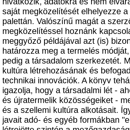
hivatkozik, adatokra és nem elvár
saját megközelítését elhelyezze a 
palettán. Valószínű magát a szerz
megközelítéssel hoznánk kapcsola
meggyőző példájával azt (is) bizon
határozza meg a termelés módját, 
pedig a társadalom szerkezetét. 
kultúra létrehozásának és befoga
technikai innovációk. A könyv teh
igazolja, hogy a társadalmi lét -
és újratermelik közösségeiket - m
és a szellemi kultúra alkotásait. Í
javait adó- és egyéb formákban "els
létrejötte szintén a mezőgazdaság 