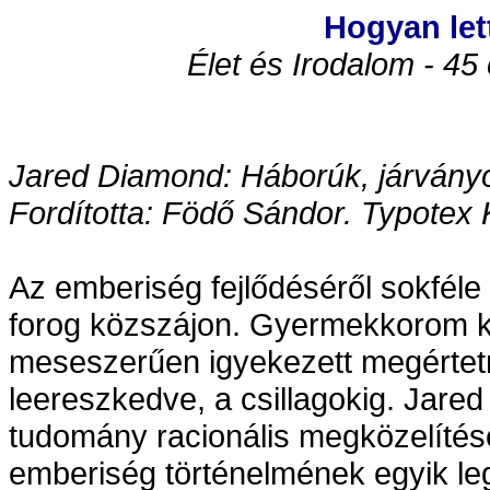
Hogyan let
Élet és Irodalom - 45
Jared Diamond: Háborúk, járványo
Fordította: Födő Sándor. Typotex 
Az emberiség fejlődéséről sokféle
forog közszájon. Gyermekkorom ke
meseszerűen igyekezett megértetni,
leereszkedve, a csillagokig. Ja
tudomány racionális megközelítésé
emberiség történelmének egyik le