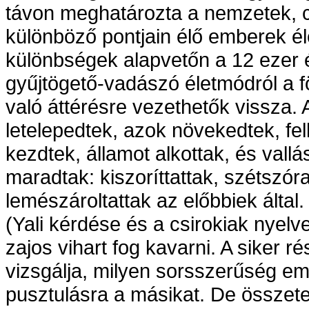
távon meghatározta a nemzetek, civ
különböző pontjain élő emberek élet
különbségek alapvetőn a 12 ezer év
gyűjtögető-vadászó életmódról a f
való áttérésre vezethetők vissza. 
letelepedtek, azok növekedtek, felh
kezdtek, államot alkottak, és vall
maradtak: kiszoríttattak, szétszór
lemészároltattak az előbbiek által.
(Yali kérdése és a csirokiak nyelv
zajos vihart fog kavarni. A siker r
vizsgálja, milyen sorsszerűség eme
pusztulásra a másikat. De összete