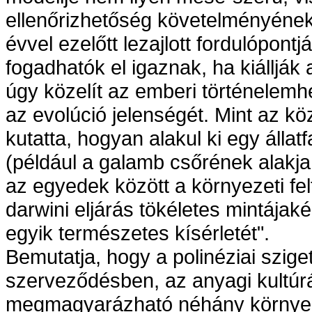
ellenőrizhetőség követelményének
évvel ezelőtt lezajlott fordulópont
fogadhatók el igaznak, ha kiállják
úgy közelít az emberi történelemh
az evolúció jelenségét. Mint az kö
kutatta, hogyan alakul ki egy álla
(például a galamb csőrének alak
az egyedek között a környezeti fel
darwini eljárás tökéletes mintájaké
egyik természetes kísérletét".
Bemutatja, hogy a polinéziai szig
szerveződésben, az anyagi kult
megmagyarázható néhány környeze