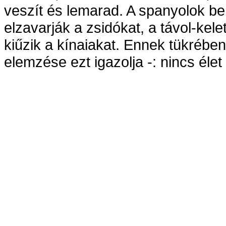
veszít és lemarad. A spanyolok be
elzavarják a zsidókat, a távol-ke
kiűzik a kínaiakat. Ennek tükrében
elemzése ezt igazolja -: nincs éle