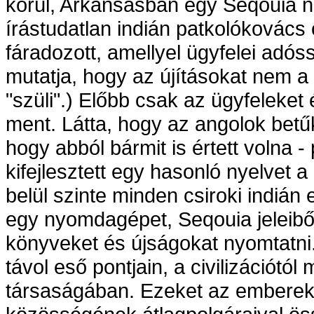
körül, Arkansasban egy Seqouia n
írástudatlan indián patkolókovács
fáradozott, amellyel ügyfelei adós
mutatja, hogy az újításokat nem a
"szüli".) Előbb csak az ügyfeleket
ment. Látta, hogy az angolok betűkk
hogy abból bármit is értett volna 
kifejlesztett egy hasonló nyelvet 
belül szinte minden csiroki indián 
egy nyomdagépet, Seqouia jeleiből
könyveket és újságokat nyomtatni."
távol eső pontjain, a civilizációtó
társaságában. Ezeket az embereke