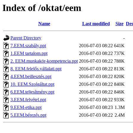
Index of /oktat/eem
Name
Last modified
Size
Des
Parent Directory
-
7.EEM.szabály.ppt
2016-07-03 08:22
641K
1.EEM tartalom.ppt
2016-07-03 08:22
737K
2. EEM.munkakör-kompetencia.ppt
2016-07-03 08:22
788K
8. EEM.felelős.vállalati.ppt
2016-07-03 08:22
813K
4.EEM.beillesztés.ppt
2016-07-03 08:22
820K
10. EEM.Szolgáltat.ppt
2016-07-03 08:22
840K
6.EEM.teljesítmény.ppt
2016-07-03 08:22
846K
3.EEM.felvétel.ppt
2016-07-03 08:22
933K
9.EEM-etika.ppt
2016-07-03 08:23
1.3M
5.EEM.bérezés.ppt
2016-07-03 08:22
2.4M