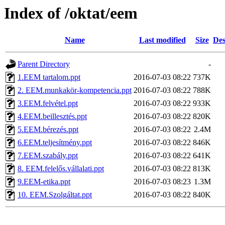
Index of /oktat/eem
Name
Last modified
Size
Des
Parent Directory
-
1.EEM tartalom.ppt
2016-07-03 08:22
737K
2. EEM.munkakör-kompetencia.ppt
2016-07-03 08:22
788K
3.EEM.felvétel.ppt
2016-07-03 08:22
933K
4.EEM.beillesztés.ppt
2016-07-03 08:22
820K
5.EEM.bérezés.ppt
2016-07-03 08:22
2.4M
6.EEM.teljesítmény.ppt
2016-07-03 08:22
846K
7.EEM.szabály.ppt
2016-07-03 08:22
641K
8. EEM.felelős.vállalati.ppt
2016-07-03 08:22
813K
9.EEM-etika.ppt
2016-07-03 08:23
1.3M
10. EEM.Szolgáltat.ppt
2016-07-03 08:22
840K